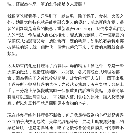
理，搭配她神來一筆的創作總是令人驚豔！
我跟著吃喝看學，只學到了一點皮毛，除了鍋子、食材、火侯之
外，她最大的特色就是能夠融合別人的優點，成為新的創意，很
多的創新就是這樣的概念，重新混合remixing，我們常常藉由別
人的想法、作法融入自己的概念，變成新的創意，每一個家庭的
做菜模式沿襲著父母，所以會有一定的軌跡，如果沒有要特別突
破傳統的話，就一個世代一個世代傳承下來，所做的東西就會很
類似。
太太幼香的創意料理除了沿襲我岳母的精湛手藝之外，都是一些
大菜的做法，包括紅燒豬腳、八寶飯、各式傳統台式料理她都
會，因為我病了之後比較朝簡單、舒食的料理去安排，因而出現
了過去所不曾發想過的菜色，之後越發熟練，沒有負擔，容易上
手，三分鐘上菜就變成當時一個很重要的訴求與賣點，原來簡單
料理可以這麼清新脫俗，可以讓人嘗到食物的原味，讓人反璞歸
真，所以創意料理就是回到原本食物的本身。
現在很多星級的料理美不勝收，但是我最後得到的心得就是透過
不同的手法技術包裝，美學的調配等等，展現出風貌無與倫比的
菜色呈現，也是驚喜連連，吃了之後你會發現食物真正的原味不