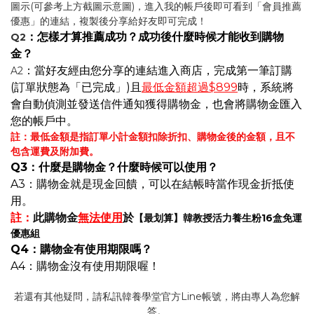
圖示(可參考上方截圖示意圖)，進入我的帳戶後即可看到「會員推薦
優惠」的連結，複製後分享給好友即可完成！
：怎樣才算推薦成功？成功後什麼時候才能收到購物
Q2
金？
：當好友經由您分享的連結進入商店，完成第一筆訂購
A2
(訂單狀態為「已完成」)且
最低金額超過$899
時，系統將
會自動偵測並發送信件通知獲得購物金，也會將購物金匯入
您的帳戶中。
註：
最低金額是指訂單小計金額扣除折扣、購物金後的金額，且不
包含運費及附加費。
Q3
：什麼是購物金？什麼時候可以使用？
A3：購物金就是現金回饋，可以在結帳時當作現金折抵使
用。
註：
此購物金
無法使用
於
【最划算】韓教授活力養生粉16盒免運
優惠組
Q4：購物金有使用期限嗎？
A4
：購物金沒有使用期限喔！
若還有其他疑問，請私訊韓養學堂官方Line帳號，將由專人為您解
答。