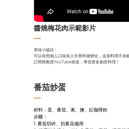
醬燒梅花肉示範影片
美味小秘訣：
可以依照個人口味加入辛香料做變化，這道料理不加
訂閱韓教授YouTube頻道，學習更多創意料理！
番茄炒蛋
材料：蛋、番茄、蔥、鹽、紅咖哩粉
步驟：
1. 番茄切碎、切蔥花備用