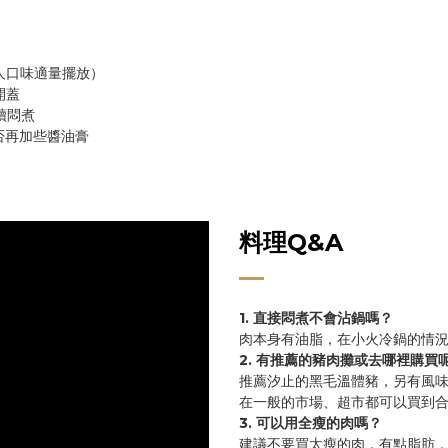
人口味適量擺放）
開蓋
續悶煮
否再加些醬油膏
料理Q&A
1. 直接悶煮不會沾鍋嗎？
肉本身有油脂，在小火冷鍋的情
2. 有推薦的豬肉攤或去哪裡購買
推薦汐止的黑毛溫體豬，另有風
在一般的市場、超市都可以買到
3. 可以用全瘦的
肉嗎？
建議不要買太瘦的肉，有點脂肪