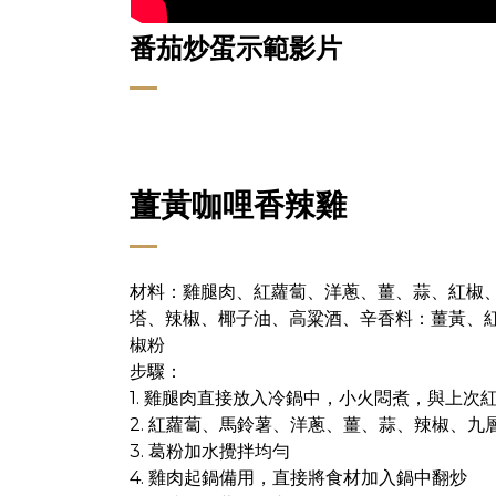
番茄炒蛋示範影片
薑黃咖哩香辣雞
材料：
雞腿肉、
紅蘿蔔、洋蔥、薑、蒜、紅椒、
塔、辣椒、椰子油、高粱酒、
辛香料：
薑黃、
椒粉
步驟：
1. 雞腿肉直接放入冷鍋中，小火悶煮，與上次
2. 紅蘿蔔、馬鈴薯、洋蔥、薑、蒜、辣椒、九
3. 葛粉加水攪拌均勻
4. 雞肉起鍋備用，直接將食材加入鍋中翻炒