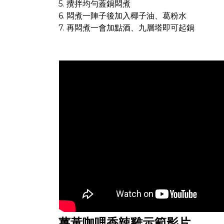
5. 攪拌均勻蓋鍋悶煮
6. 悶煮一陣子後加入椰子油、葛粉水
7. 再悶煮一會加點酒、九層塔即可起鍋
薑黃咖哩香辣雞示範影片