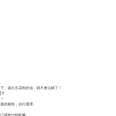
況下，逼出五花肉的油，就不會沾鍋了！
呢？
味！
合適的豬肉，自行選擇。
，口感會比較軟嫩。