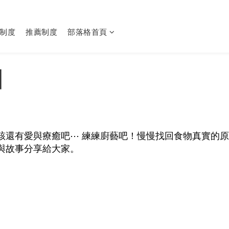
制度
推薦制度
部落格首頁
咖
該還有愛與療癒吧⋯ 練練廚藝吧！慢慢找回食物真實的
與故事分享給大家。