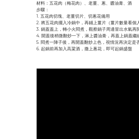
材料：五花肉（梅花肉）、老薑、蔥、醬油膏、酒
步驟：
1. 五花肉切塊、老薑切片、切蔥花備用
2. 將五花肉擺入冷鍋中，再鋪上薑片（薑片數量看個
3. 鍋蓋蓋上，轉小火悶煮，觀察鍋子周邊冒出水氣再
4. 開蓋後稍微翻炒一下，淋上醬油膏，再蓋上鍋蓋繼
5. 悶煮一陣子後，再開蓋翻炒上色，視情況再決定是
6. 起鍋前再加入高粱酒，撒上蔥花，即可起鍋盛盤