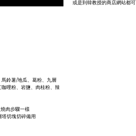
或是到韓教授的商店網站都可
馬鈴薯/地瓜
、葛粉、九層
紅咖哩粉、岩鹽、肉桂粉、辣
紅燒肉步驟一樣
層塔切塊切碎備用