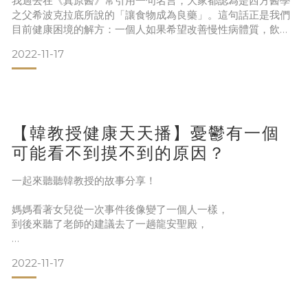
我過去在《真原醫》常引用一句名言，大家都認為是西方醫學
之父希波克拉底所說的「讓食物成為良藥」。這句話正是我們
目前健康困境的解方：一個人如果希望改善慢性病體質，飲食
調整是不可或缺的環節。
2022-11-17
現代社會的飲食，有相當高的比例是近幾十年才出現的過度加
工食品。自然狀態下沒幾天就會腐壞的天然食材，透過繁複的
加工程序延長保存期限，將風味濃縮後重新
【韓教授健康天天播】憂鬱有一個
可能看不到摸不到的原因？
一起來聽聽韓教授的故事分享！
媽媽看著女兒從一次事件後像變了一個人一樣，
到後來聽了老師的建議去了一趟龍安聖殿，
終於再見到了女兒消失好久的微笑…
2022-11-17