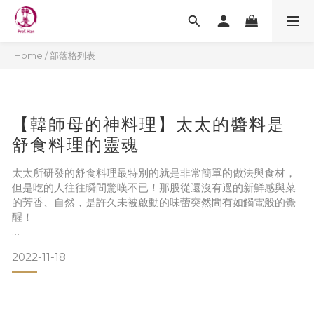
Home
/
部落格列表
【韓師母的神料理】太太的醬料是
舒食料理的靈魂
太太所研發的舒食料理最特別的就是非常簡單的做法與食材，
但是吃的人往往瞬間驚嘆不已！那股從還沒有過的新鮮感與菜
的芳香、自然，是許久未被啟動的味蕾突然間有如觸電般的覺
醒！
這裡面最重要的元素就是醬料，太太幼香所調拌的這些醬料其
2022-11-18
實很簡單，只是她不落俗套，不是我們一般熟悉的、傳統的、
家庭或外面餐廳所用的醬料，當然基本元素還在，裡面還是含
有蔥、薑、蒜等配方，但是她巧妙的搭配不同的油或辛香料整
個風味就不一樣了！