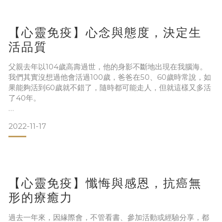
【心靈免疫】心念與態度，決定生
能夠成為情人必定是前世注定的因果，這也是一種靈魂上的量
子纏繞。
活品質
也許是前世今生的顯現也許是糾纏了好幾個世代。
父親去年以104歲高壽過世，他的身影不斷地出現在我腦海。
我們其實沒想過他會活過100歲，爸爸在50、60歲時常說，如
果能夠活到60歲就不錯了，隨時都可能走人，但就這樣又多活
了40年。
如果沒有實質的禮物，先生記得給太太一個大大的擁抱對她說
聲謝謝！辛苦了！
真心快樂有幾人
2022-11-17
太太看到先生請給他一個燦爛的微笑，千萬不要冷臉相對特別
父親一生幾乎沒有什麼大的病痛，腦筋清楚，直到離開人間，
是在家庭裡面。
幾乎生活都能自理，到底他有什麼養生祕訣？據我觀察，心念
與態度決定一切，的個性、本性決定他的命運。
今天與平常日只要做到這樣，遠
【心靈免疫】懺悔與感恩，抗癌無
據說80%的長者都不快樂，其中很重要的原因是跟子女處不
好。大家都知道喜樂之心乃是良藥，但真心快樂的又有幾人？
形的療癒力
如果心中充滿了怨、恨、惱、怒、煩、
過去一年來，因緣際會，不管看書、參加活動或經驗分享，都