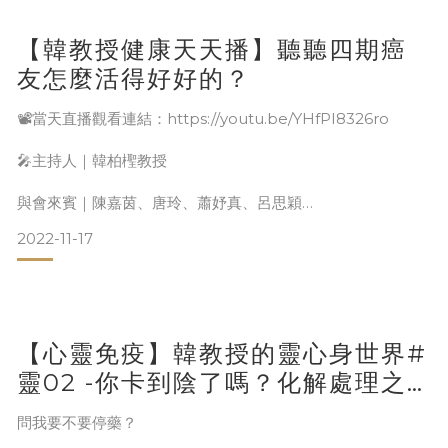
【韓教授健康天天播】聽聽四期癌
友怎麼活得好好的？
📽當天直播觀看連結：https://youtu.be/YHfPI8326ro
🎤主持人｜韓柏檉教授
與會來賓｜陳嘉茵、唐玲、蕭妤真、呂思穎
2022-11-17
時間｜2022.08.21(日) 14:00–17:00
👏陳嘉茵｜乳癌第四期 2015年懷孕中確診，2018年經歷九次
【心靈免疫】韓教授的靈心身世界#
化療，持續接受雙標靶及賀爾蒙藥物治療至今。 自年輕開始接
觸心靈成長課程，加上社工與心理學的基礎，嘉茵罹癌後驚覺
靈02 -你卡到陰了嗎？化解處理之
是自己內心先病了，才顯化在身體健康上。 她將多年所學用來
後眼睛立刻亮了起來
幫助自己恢復健康，維持無病痛感的良好
問我要不要停藥？