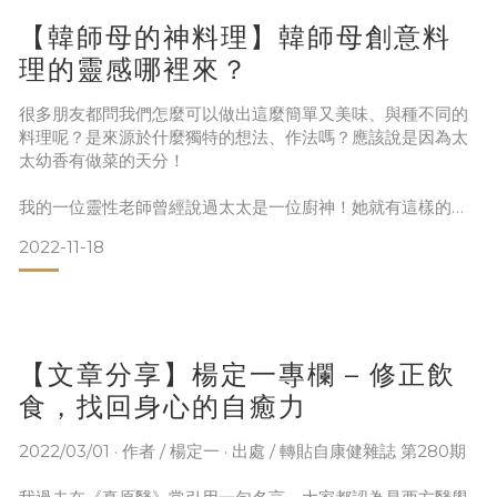
【韓師母的神料理】韓師母創意料
我們家有一款萬用的韓式調料，它的基本方就非常的簡單，包
刮了薑末、蒜末、些許醬油、橄欖油或菜籽
理的靈感哪裡來？
很多朋友都問我們怎麼可以做出這麼簡單又美味、與種不同的
料理呢？是來源於什麼獨特的想法、作法嗎？應該說是因為太
太幼香有做菜的天分！
我的一位靈性老師曾經說過太太是一位廚神！她就有這樣的本
事做出這麼多創意料理，她非常細心觀察，而且具有藝術氣息
2022-11-18
的美感，平時她也會逛街看看各式鍋碗瓢盆，在她的腦海中就
會有一套做菜的美學與邏輯，所以她能夠如數家珍地搬出這些
私房料理，搭配她神來一筆的創作總是令人驚豔！
我跟著吃喝看學，只學到了一點皮毛，除了鍋子、食材、火侯
【文章分享】楊定一專欄 – 修正飲
之外，她最大的特色就是能夠融合別人的優點，成為新的
食，找回身心的自癒力
2022/03/01 · 作者 / 楊定一 · 出處 / 轉貼自康健雜誌 第280期