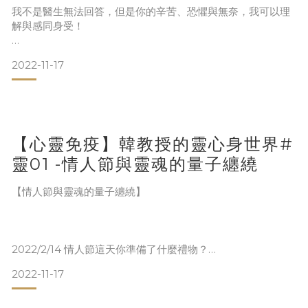
我不是醫生無法回答，但是你的辛苦、恐懼與無奈，我可以理
解與感同身受！
在城隍爺面前哭了，這我就懂了，因為靈魂也很苦，也在求救
2022-11-17
求渡，身體病痛只是一個外相的顯現，真正的靈魂得到安頓與
干擾的清除，身體會給你一個正面的回饋，心靈不斷地大掃
除、清理，眼睛會明亮，身體會放鬆，心情會正面愉悅起來，
當然很多的決定你就更清楚了！
【心靈免疫】韓教授的靈心身世界#
靈01 -情人節與靈魂的量子纏繞
【情人節與靈魂的量子纏繞】
2022/2/14 情人節這天你準備了什麼禮物？
2022-11-17
如果有一束玫瑰花、一個巧克力、禮物或者燭光晚餐都很好！
但是最重要的是兩個人的愛意是否真誠。