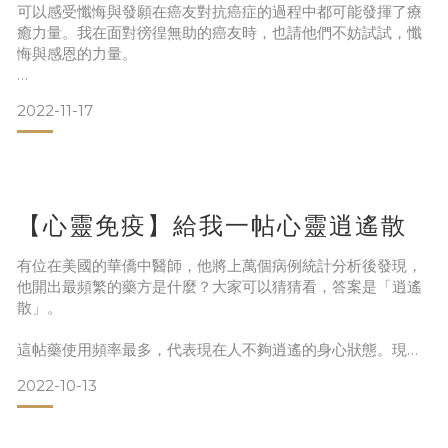
可以感受懺悔與發願在癌友對抗癌症的過程中都可能發揮了療
癒力量。我在面對徬徨無助的癌友時，也請他們不妨試試，懺
悔與感恩的力量。
負能量影響免疫
2022-11-17
經驗分享中經常可以發現，怨與恨是罹癌的可能重要原因之
一，當事人可能並不那麼認為，甚至並未如此查覺，此情緒壓
力影響人體免疫系統與療癒系統，或稱為心毒，這就是無法原
諒，因為無法原諒，所以有著又深又濃的怨與恨。這些負面情
【心靈免疫】給我一帖心靈逍遙散
緒最容易發生在周邊親人與朋友中，經過長期醞釀，身體負能
量充斥，可能終至引發了癌症（腫瘤
有位在美國的華僑中醫師，他將上萬個病例統計分析後發現，
他開出最頻繁的藥方是什麼？大家可以猜猜看，答案是「逍遙
散」。
這帖藥使用頻率最多，代表現在人不夠逍遙的身心狀態。現在
人壓力實在太大了，工作繁忙、勞累急促，身心無法真正的輕
2022-10-13
鬆自在，加上不能好好休息與睡眠，長期自律神經失調，造就
許多慢性疾病乃至於癌症。