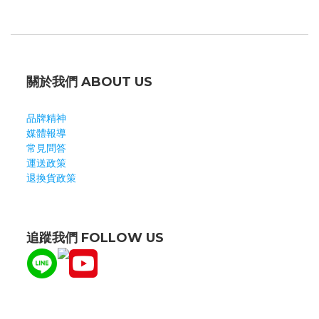
外在環境紛擾 身心緊繃
回頭看近期國內外大事，國際恐怖攻擊、總統大選紛擾、頂新
集團獲判無罪、食安風暴等，使我們的心靜不下來。看見桌上
擺著一本心靈雜誌，翻翻它、挑選有興趣的主題細細品讀，我
發覺
關於我們 ABOUT US
品牌精神
媒體報導
常見問答
運送政策
退換貨政策
追蹤我們 FOLLOW US