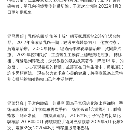
掃描異常，左邊卵巢變大 2022年1月6日馬偕開刀，左側卵巢胃
癌轉移，單孔內視鏡雙側卵巢切除，子宮次全切除 2022年1月8
日更年期現象
👏呂思穎｜乳癌第四期 旅英十餘年鋼琴家思穎於2014年返台教
琴。 2017年底確診乳癌一期，經過主流醫學開刀，化放治療，
賀爾蒙治療。 2020年轉移，經過兩年標靶藥物治療，賀爾蒙治
療。 2022年控制良好，主流醫生主動停止標靶藥物治療。 轉移
後，有緣遇到韓教授，深受教授的鼓勵及其著作「降癌18 掌」的
啟發， 一步步實現書裡的精髓，並落實在日常生活中，勇敢嘗試
許多另類療法。 現在努力追求身心靈的健康，將癌症視為上天特
別安排的禮物並翻轉自己的生活態度。
👏蕭妤真｜子宮內膜癌、卵巢癌 因為子宮瘜肉化驗出癌細胞，手
術確認擴散，2年後轉移再次手術， 術後鍛鍊｢穴道導引｣，腫瘤
指數回到正常值，目前持續追蹤。 2018年8月 子宮瘜肉切除化
驗確診 2018年10月 傳統腹腔手術淋巴結擴清 2019年4月 化療6
次、電療35次 2020年8月 轉移腹股溝淋巴結