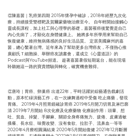
👏陳嘉茵｜乳癌第四期 2015年懷孕中確診，2018年經歷九次化
療，持續接受雙標靶及賀爾蒙藥物治療至今。 自年輕開始接觸心
靈成長課程，加上社工與心理學的基礎，嘉茵罹癌後驚覺是自己
內心先病了，才顯化在身體健康上。 她將多年所學用來幫助自己
恢復健康，維持無病痛感的良好生活品質。 定居美國麻州的嘉
茵，總心繫著台灣。近年來為了幫助更多台灣癌友，不僅熱心推
廣顧氏Ｔ細胞操、舉辦癌友讀書會，還成立《心靈道語》的
Podcast與YouTube頻道。 趁著嘉茵暑假短期返台，能在現場
聆聽她這一路的寶貴體驗與轉化，確實機會難得。
👏唐玲｜胃癌、卵巢癌 出道22年，平時活躍於綜藝通告戲劇活
動，原本忙碌演藝工作，在一次練舞過程中受傷 吃止痛藥，發現
胃痛。 2019年4月照胃鏡確診胃癌 2019年5月開刀切胃及淋巴廓
清 2019年7月開始 8次化療及化療藥物 化療副作用：頭暈、想
吐、貧血、掉髮、手腳麻、關節全身疼痛無力、疲倦、皮膚過敏
搔癢、長水痘、味覺改變、沒有食欲、拉肚子、流鼻血⋯等等
2020年4月療程圓滿結束 2020年5月開始復健 2021年12月斷層