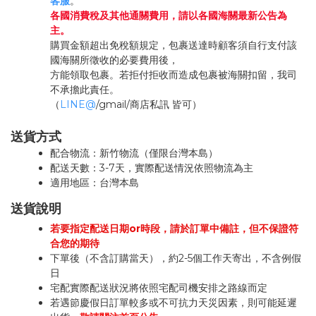
客服
。
各國消費稅及其他通關費用，請以各國海關最新公告為
主。
購買金額超出免稅額規定，包裹送達時顧客須自行支付該
國海關所徵收的必要費用後，
方能領取包裹。若拒付拒收而造成包裹被海關扣留，我司
不承擔此責任。
（
LINE@
/gmail/商店私訊 皆可）
送貨方式
配合物流：
新竹物流
（僅限台灣本島）
配送天數：
3-7天，實際配送情況依照物流為主
適用地區：台灣本島
送貨說明
若要指定配送日期or時段，請於訂單中備註，但不保證符
合您的期待
下單後（不含訂購當天），約2-5個工作天寄出，不含例假
日
宅配實際配送狀況將依照宅配司機安排之路線而定
若遇節慶假日訂單較多或不可抗力天災因素，則可能延遲