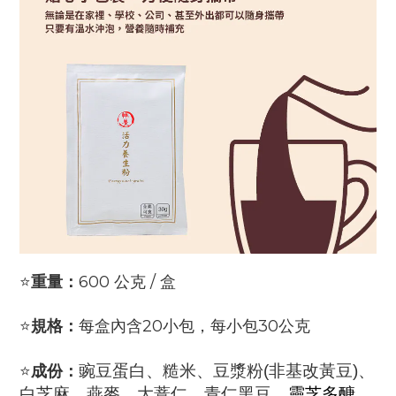
⭐
重量：
600 公克 / 盒
⭐
規格：
每盒內含20小包，每小包30公克
⭐
成份：
豌豆蛋白、糙米、豆漿粉(非基改黃豆)、
白芝麻、燕麥、大薏仁、青仁黑豆、
靈芝多醣