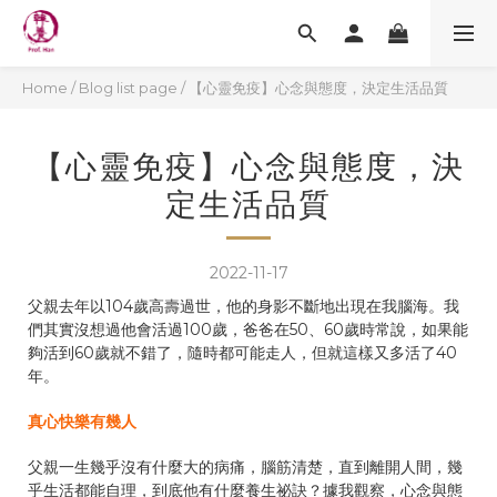
Home
/
Blog list page
/
【心靈免疫】心念與態度，決定生活品質
【心靈免疫】心念與態度，決
定生活品質
2022-11-17
父親去年以104歲高壽過世，他的身影不斷地出現在我腦海。我
們其實沒想過他會活過100歲，爸爸在50、60歲時常說，如果能
夠活到60歲就不錯了，隨時都可能走人，但就這樣又多活了40
年。
真心快樂有幾人
父親一生幾乎沒有什麼大的病痛，腦筋清楚，直到離開人間，幾
乎生活都能自理，到底他有什麼養生祕訣？據我觀察，心念與態