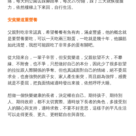
痛，每天到公園去踩腳踏車，每次20分鐘，踩了三天就恢復腿
力，依然樓梯上下來回，自行生活。
安貧樂道重營養
父親對吃非常認真，希望餐餐有魚有肉，滿桌豐盛，他的概念就
是要營養要吃，可以一天吃兩三顆蛋，一吃就是幾十年，他腦筋
如此清楚，我想可能跟吃了非常多的蛋有關吧。
從大陸來台，一輩子辛苦，但安貧樂道，父親欲望不大，不攀
緣、不附會，也不爭，只想做好自己的本分，因此少了很多欲望
的拉扯跟人際關係的爭奪。但也真誠面對自己的情緒，絕不委屈
求全，也會強勢的跟子女、家人產生衝突，而且頗為強悍，感覺
就是不委屈，把負面情緒適時發出來後，依然呼呼大睡。
想做一個快樂健康的長者，決定權在自己。期待孩子、期待別
人、期待政府，都不太切實際。適時放下長者的角色，多接受別
人的關心與支持，適時求救，不要不好意思，這樣子的平凡生活
可以走得更長、更久、更輕鬆自在與喜悅。