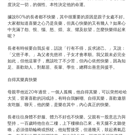
度決定一切，的個性、本性決定他的命運。
據說80%的長者都不快樂，其中很重要的原因是跟子女處不好。
大家都知道喜樂之心乃是良藥，但真心快樂的又有幾人？如果心
中充滿了怨、恨、惱、怒、煩、哀、懼及欲望，怎麼快樂得起來
呢？
長者有時候要自我反省，話說「行有不得，反求諸己。」又說：
「父慈子孝。」為父者先慈祥，子女才會孝順。我父親未必完全
如此，但他這輩子，應該吃了不少苦，但內心依然快樂，因為知
足、喜歡助人，對鄰居、長輩、學生，總釋出善意與援手。
自得其樂真快樂
母親早他近20年過世，一個人孤獨，他自得其樂，可以突然哈哈
大笑，背著喜歡的詞或詩，有時自我解嘲、自得其樂，喜歡邀朋
友吃飯、聊天，他的樂，是樂在其中，內心真正的快樂。
長者往往身體不舒服、體力不好也不快樂。父親有一股意志力與
堅持，一百歲時他住在二樓，上下樓梯自己來，有天腿不太聽使
喚，必須借助輪椅或拐杖，他短暫接受，但過幾天，鼓起勇氣忍