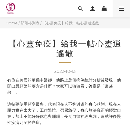
Home
/
部落格列表
/
【心靈免疫】給我一帖心靈逍遙散
【心靈免疫】給我一帖心靈逍
遙散
2022-10-13
有位在美國的華僑中醫師，他將上萬個病例統計分析後發現，他
開出最頻繁的藥方是什麼？大家可以猜猜看，答案是「逍遙
散」。
這帖藥使用頻率最多，代表現在人不夠逍遙的身心狀態。現在人
壓力實在太大了，工作繁忙、勞累急促，身心無法真正的輕鬆自
在，加上不能好好休息與睡眠，長期自律神經失調，造就許多慢
性疾病乃至於癌症。