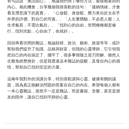
有句話說「萬法由心」，無論我們用了哪些方法，最後都要回到
內心。藉此機會，分享幾個我很喜歡的佳句：「接納情緒，才會
看見潛意識下的真實」、「心放鬆、身放鬆。壓力來自於太在乎
外界的評價、對自己的苛責」、「人生重體驗，不必惹人厭；人
生求氣長，不需比氣壯」、「找到心的自由，世間種種都是修
行，找到光點，心自由了，命就好」。
回頭再看坊間的雜誌，無論財經、政治、藝術、旅遊等等，或許
幫助我們提升了知識、品格與財富，但我的心靈導師，它引領我
把自己的內在搞定了、擺平了，很多事情隨之迎刃而解。雖然人
生難免經歷挫折，但是我透過這本雜誌的提醒，及發自內心的感
悟，幫助自己找到安定的力量。
這兩年我對外的演講分享，特別喜歡講與心靈、健康有關的議
題，因為真正能解決問題的答案在自己的內在。希望每個人都有
一本心靈雜誌，當然不一定是雜誌，而是書籍、音樂，甚至是朋
友的陪伴，讓自己找到平靜的心靈。