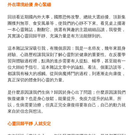
外在環境紛擾 身心緊繃
回頭看近期國內外大事，國際恐怖攻擊、總統大選紛擾、頂新集
團獲判無罪、食安風暴等，使我們的心靜不下來。看見桌上擺著
一本心靈雜誌，翻翻它、挑選有興趣的主題細細品讀，我發覺，
其實讓心靈回歸平靜、充滿力量是有方法能辦到的。
這本雜誌深深吸引我，有幾個原因：我是一名癌友，幾年來親身
經驗、心路歷程讓我深刻了解心靈對於健康的重要性。在反覆學
習與體驗過程裡，點滴的進步需要有人提點、輔導，甚至能有一
位大師給予指引。這本雜誌文章中的論點、看法、個案訪談等，
都讓我有極大的感觸。從與病魔搏鬥的過程，到逐漸走向康復，
真正深切的體會到心靈的力量。
是什麼原因讓我們生病？歸因於身心出了問題；什麼原因讓我們
恢復健康？也是身心放鬆，能量提升、免疫力提升的結果。所
以，生病需要治療，但真正完全康復得要靠自己，自己的動力就
來自於信念與想法。
心靈回歸平靜 人就安定