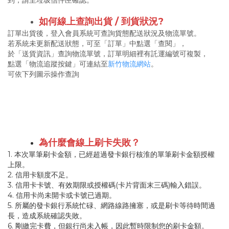
到，請至垃圾信件匣確認。
如何線上查詢出貨 / 到貨狀況?
訂單出貨後，登入會員系統可查詢貨態配送狀況及物流單號。
若系統未更新配送狀態，可至「訂單」中點選「查閱」，
於「送貨資訊」查詢物流單號，訂單明細裡有託運編號可複製，
點選「物流追蹤按鍵」可連結至
新竹物流網站
。
可依下列圖示操作查詢
為什麼會線上刷卡失敗？
1. 本次單筆刷卡金額，已經超過發卡銀行核淮的單筆刷卡金額授權
上限。
2. 信用卡額度不足。
3. 信用卡卡號、有效期限或授權碼(卡片背面末三碼)輸入錯誤。
4. 信用卡尚未開卡或卡號已過期。
5. 所屬的發卡銀行系統忙碌、網路線路擁塞，或是刷卡等待時間過
長，造成系統確認失敗。
6. 剛繳完卡費，但銀行尚未入帳，因此暫時限制您的刷卡金額。